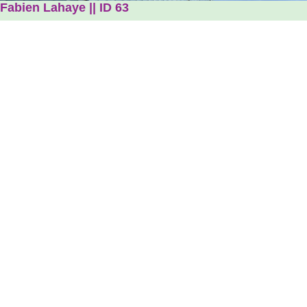
Fabien Lahaye || ID 63