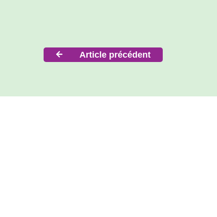
Navigation
Article précédent
de
l’article