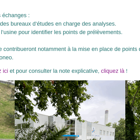
s échanges :
l des bureaux d’études en charge des analyses.
l’usine pour identifier les points de prélèvements.
isite contribueront notamment à la mise en place de point
voneo.
 ici
et pour consulter la note explicative,
cliquez là
!