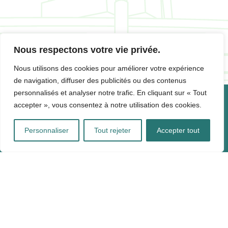
Nous respectons votre vie privée.
Nous utilisons des cookies pour améliorer votre expérience
de navigation, diffuser des publicités ou des contenus
personnalisés et analyser notre trafic. En cliquant sur « Tout
accepter », vous consentez à notre utilisation des cookies.
CONTACTS
Personnaliser
Tout rejeter
Accepter tout
SYNDICAT MIXTE DECOSET
2 Rue Jean Giono, 31130 Balma
05 82 06 18 30 - relations.usagers@decoset.fr -
www.decoset.fr
CNDP
Audrey RICHARD-FERROUDJI et Isabelle BARTHE - Garantes
:
audrey.richard-ferroudji@garant-cndp.fr
|
isabelle.barthe@garant-cndp.fr