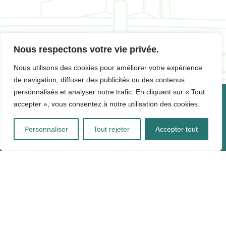
Nous respectons votre vie privée.
Nous utilisons des cookies pour améliorer votre expérience
de navigation, diffuser des publicités ou des contenus
personnalisés et analyser notre trafic. En cliquant sur « Tout
accepter », vous consentez à notre utilisation des cookies.
CONTACTS
Personnaliser
Tout rejeter
Accepter tout
SYNDICAT MIXTE DECOSET
2 Rue Jean Giono, 31130 Balma
05 82 06 18 30 - relations.usagers@decoset.fr -
www.decoset.fr
CNDP
Audrey RICHARD-FERROUDJI et Isabelle BARTHE - Garantes
:
audrey.richard-ferroudji@garant-cndp.fr
|
isabelle.barthe@garant-cndp.fr